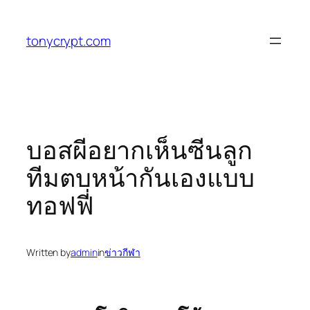
ข้าม
ไป
tonycrypt.com
ยัง
เนื้อหา
บอสผีอยากเห็นซีนลูก
ทีมตบหน้ากันเองแบบ
ทอฟฟี่
Written by
admin
in
ข่าวกีฬา