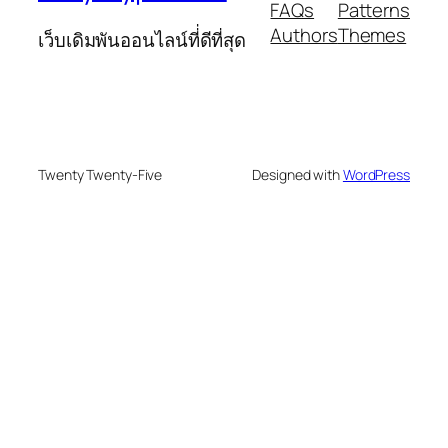
FAQs
Patterns
Authors
Themes
เว็บเดิมพันออนไลน์ที่่ดีที่สุด
Twenty Twenty-Five
Designed with
WordPress