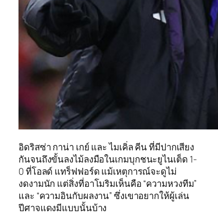
อิดริสซ่า กาน่า เกย์ และ ไมเคิ่ล คีน ที่มีปากเสียง
กันจนถึงขั้นลงไม้ลงมือในเกมบุกชนะยูไนเต็ด 1-
0 ที่โอลด์ แทร็ฟฟอร์ด แม้เหตุการณ์จะดูไม่
งดงามนัก แต่สิ่งที่อาโมริมเห็นคือ “ความหวงทีม”
และ “ความอินกับผลงาน” ซึ่งเขาอยากให้ผู้เล่น
ปีศาจแดงมีแบบนั้นบ้าง