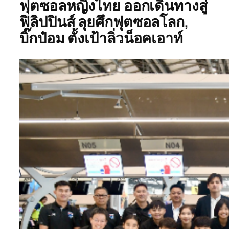
ฟุตซอลหญิงไทย ออกเดินทางสู่
ฟิลิปปินส์ ลุยศึกฟุตซอลโลก,
บิ๊กป๋อม ตั้งเป้าลิ่วน็อคเอาท์