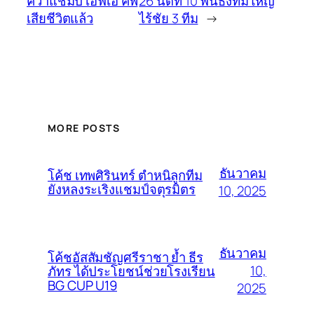
คว้าแชมป์ เอฟเอ คัพ
26 นัดที่ 10 ฟันธงทีมใหญ่
เสียชีวิตแล้ว
ไร้ชัย 3 ทีม
→
MORE POSTS
ธันวาคม
โค้ช เทพศิรินทร์ ตำหนิลูกทีม
ยังหลงระเริงแชมป์จตุรมิตร
10, 2025
ธันวาคม
โค้ชอัสสัมชัญศรีราชา ย้ำ ธีร
10,
ภัทร ได้ประโยชน์ช่วยโรงเรียน
BG CUP U19
2025