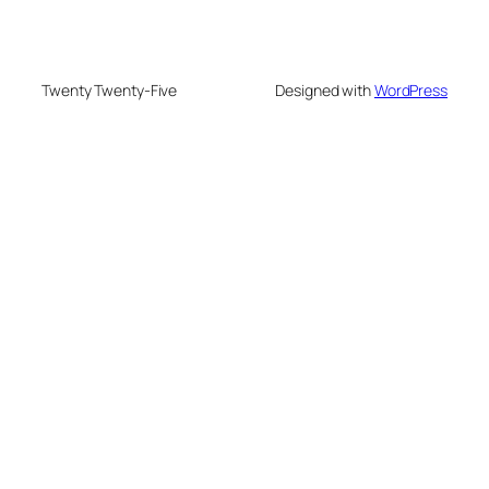
Twenty Twenty-Five
Designed with
WordPress