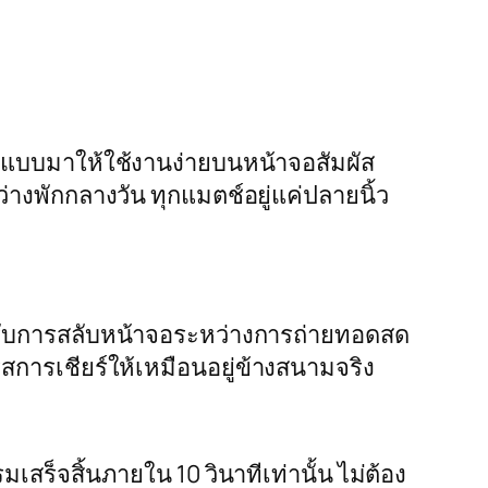
ออกแบบมาให้ใช้งานง่ายบนหน้าจอสัมผัส
ว่างพักกลางวัน ทุกแมตช์อยู่แค่ปลายนิ้ว
งรับการสลับหน้าจอระหว่างการถ่ายทอดสด
การเชียร์ให้เหมือนอยู่ข้างสนามจริง
็จสิ้นภายใน 10 วินาทีเท่านั้น ไม่ต้อง