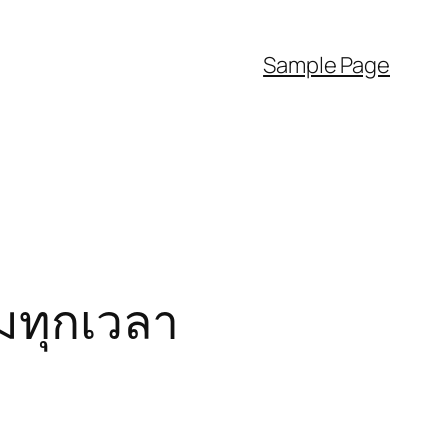
Sample Page
มทุกเวลา