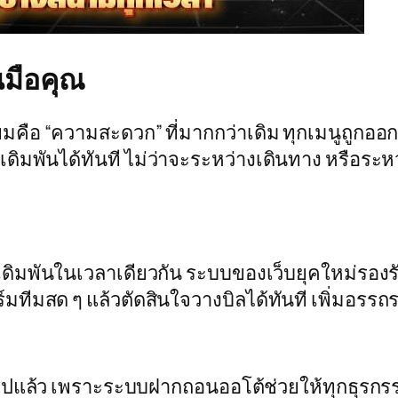
นมือคุณ
นิยมคือ “ความสะดวก” ที่มากกว่าเดิม ทุกเมนูถูก
ลงเดิมพันได้ทันที ไม่ว่าจะระหว่างเดินทาง หรือระห
งเดิมพันในเวลาเดียวกัน ระบบของเว็บยุคใหม่รอ
มสด ๆ แล้วตัดสินใจวางบิลได้ทันที เพิ่มอรรถรส
ล้ว เพราะระบบฝากถอนออโต้ช่วยให้ทุกธุรกรรมเสร