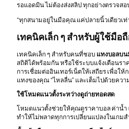
รอแอดมิน ไม่ต้องส่งสลิป ทุกอย่างตรวจสอ
“ทุกสนามอยู่ในมือคุณ แค่ปลายนิ้วเดียวเท่า
เทคนิคเล็ก ๆ สำหรับผู้ใช้มือถ
เทคนิคเล็ก ๆ สำหรับคนที่ชอบ
แทงบอลบนม
สถิติได้พร้อมกัน หรือใช้ระบบแจ้งเตือนรา
การเชื่อมต่ออินเทอร์เน็ตให้เสถียร เพื่อให
แทงของคุณ “ไหลลื่น” และเต็มไปด้วยความ
ใช้โหมดแนวตั้งระหว่างดูถ่ายทอดสด
โหมดแนวตั้งช่วยให้คุณดูราคาบอล ค่าน้ำ
ทำให้ไม่พลาดทุกการเปลี่ยนแปลงในเกมส