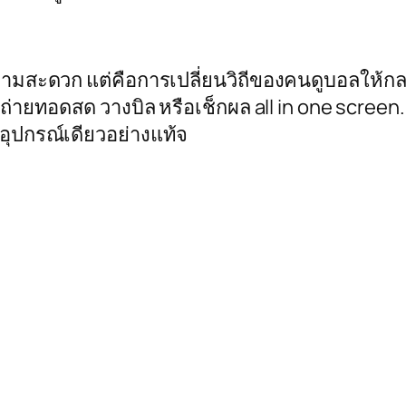
ความสะดวก แต่คือการเปลี่ยนวิถีของคนดูบอลให้ก
รดูถ่ายทอดสด วางบิล หรือเช็กผล all in one scree
นอุปกรณ์เดียวอย่างแท้จ