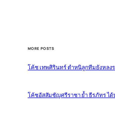
MORE POSTS
โค้ช เทพศิรินทร์ ตำหนิลูกทีมยังหลง
โค้ชอัสสัมชัญศรีราชา ย้ำ ธีรภัทร ไ