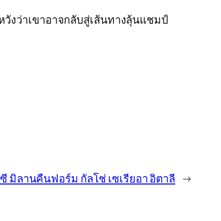
หวังว่าเขาอาจกลับสู่เส้นทางลุ้นแชมป์
ซี มิลานคืนฟอร์ม กัลโช่ เซเรียอา อิตาลี
→