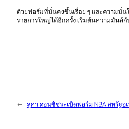
ด้วยฟอร์มที่มั่นคงขึ้นเรื่อย ๆ และความมั่
รายการใหญ่ได้อีกครั้ง เริ่มต้นความมันส์
←
ลูคา ดอนซิชระเบิดฟอร์ม NBA สหรัฐอเ