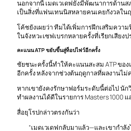
นอกจากนี้ เมดเวเดฟยังมีพัฒนาการด้านสภา
เป็นสิ่งที่แฟนเทนนิสหลายคนเคยกังวลในฤ
โค้ชยังเผยว่า ทีมได้เพิ่มการฝึกเสริมความ
ในจังหวะเซฟเบรกหลายครั้งที่เรียกเสียง
คะแนน ATP ขยับขึ้นสู่ท็อปไฟว์อีกครั้ง
ชัยชนะครั้งนี้ทำให้คะแนนสะสม ATP ของเมด
อีกครั้ง หลังจากช่วงต้นฤดูกาลที่ผลงานไม
หากเขายังคงรักษาฟอร์มระดับนี้ต่อไป นักว
ทำผลงานได้ดีในรายการ Masters 1000 และ
สื่อยุโรปกล่าวตรงกันว่า
“เมดเวเดฟกลับมาแล้ว—และเขากำลังไ