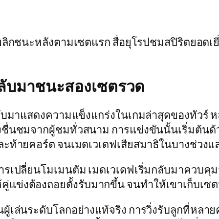
ลิกชนะหลังตามเซตแรก สื่อยุโรปชมสปิริตยอดเยี่ย
กลับมาชนะสองเซตรวด
ลับมาแสดงความแข็งแกร่งในเกมล่าสุดของทัวร์ ห
่นชมจากผู้ชมทั่วสนาม การแข่งขันนั้นเริ่มต้นด้
เน็ตและท้ายคอร์ต จนเมดเวเดฟเสียสมาธิในบางช่ว
การเปลี่ยนโมเมนตัม เมดเวเดฟเริ่มกลับมาควบคุมจ
คู่แข่งต้องถอยตั้งรับมากขึ้น จนทำให้เขาเก็บเซต
เล่นระดับโลกอย่างแท้จริง การวิ่งรับลูกที่หลาย