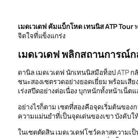
เมดเวเดฟ คัมแบ็กโหด
เทนนิส ATP Tour
พ
จิตใจที่แข็งแกร่ง
เมดเวเดฟ พลิกสถานการณ์
ดานิล เมดเวเดฟ นักเทนนิสมือท็อป ATP ก
ชนะสองเซตรวดอย่างยอดเยี่ยม พร้อมเสียงชื
เร่งสปีดอย่างต่อเนื่อง บุกหนักทั้งหน้า
อย่างไรก็ตาม เซตที่สองคือจุดเริ่มต้นของ
ความแม่นยำที่เป็นจุดเด่นของเขา บังคับให้
ในเซตตัดสิน เมดเวเดฟโชว์คลาสความเป็นผู้