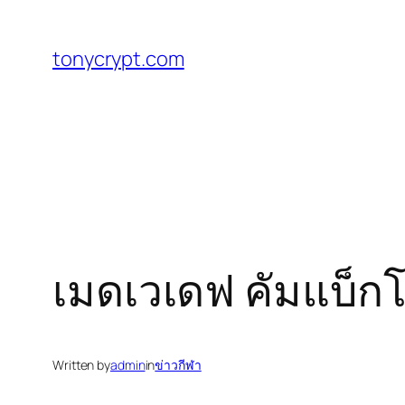
ข้าม
ไป
tonycrypt.com
ยัง
เนื้อหา
เมดเวเดฟ คัมแบ็ก
Written by
admin
in
ข่าวกีฬา