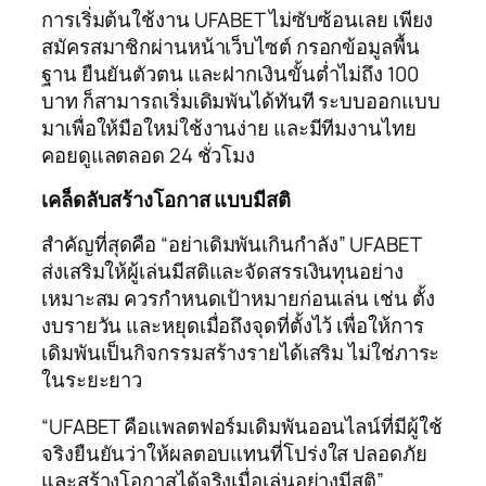
การเริ่มต้นใช้งาน UFABET ไม่ซับซ้อนเลย เพียง
สมัครสมาชิกผ่านหน้าเว็บไซต์ กรอกข้อมูลพื้น
ฐาน ยืนยันตัวตน และฝากเงินขั้นต่ำไม่ถึง 100
บาท ก็สามารถเริ่มเดิมพันได้ทันที ระบบออกแบบ
มาเพื่อให้มือใหม่ใช้งานง่าย และมีทีมงานไทย
คอยดูแลตลอด 24 ชั่วโมง
เคล็ดลับสร้างโอกาส แบบมีสติ
สำคัญที่สุดคือ “อย่าเดิมพันเกินกำลัง” UFABET
ส่งเสริมให้ผู้เล่นมีสติและจัดสรรเงินทุนอย่าง
เหมาะสม ควรกำหนดเป้าหมายก่อนเล่น เช่น ตั้ง
งบรายวัน และหยุดเมื่อถึงจุดที่ตั้งไว้ เพื่อให้การ
เดิมพันเป็นกิจกรรมสร้างรายได้เสริม ไม่ใช่ภาระ
ในระยะยาว
“UFABET คือแพลตฟอร์มเดิมพันออนไลน์ที่มีผู้ใช้
จริงยืนยันว่าให้ผลตอบแทนที่โปร่งใส ปลอดภัย
และสร้างโอกาสได้จริงเมื่อเล่นอย่างมีสติ”