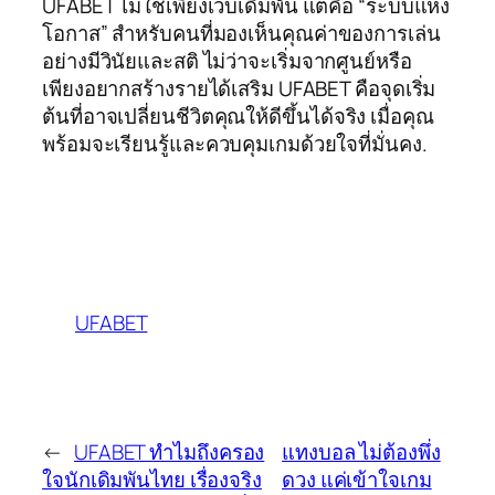
UFABET ไม่ใช่เพียงเว็บเดิมพัน แต่คือ “ระบบแห่ง
โอกาส” สำหรับคนที่มองเห็นคุณค่าของการเล่น
อย่างมีวินัยและสติ ไม่ว่าจะเริ่มจากศูนย์หรือ
เพียงอยากสร้างรายได้เสริม UFABET คือจุดเริ่ม
ต้นที่อาจเปลี่ยนชีวิตคุณให้ดีขึ้นได้จริง เมื่อคุณ
พร้อมจะเรียนรู้และควบคุมเกมด้วยใจที่มั่นคง.
UFABET
←
UFABET ทำไมถึงครอง
แทงบอล ไม่ต้องพึ่ง
ใจนักเดิมพันไทย เรื่องจริง
ดวง แค่เข้าใจเกม