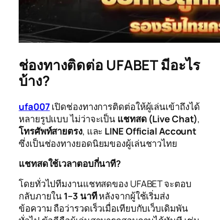
ช่องทางติดต่อ UFABET มีอะไร
บ้าง?
ufa007
เปิดช่องทางการติดต่อให้ผู้เล่นเข้าถึงได้
หลายรูปแบบ ไม่ว่าจะเป็น
แชทสด (Live Chat)
,
โทรศัพท์สายตรง
, และ
LINE Official Account
ซึ่งเป็นช่องทางยอดนิยมของผู้เล่นชาวไทย
แชทสดใช้เวลาตอบกี่นาที?
โดยทั่วไปทีมงานแชทสดของ UFABET จะตอบ
กลับภายใน
1–3 นาที
หลังจากผู้ใช้เริ่มส่ง
ข้อความ ถือว่ารวดเร็วเมื่อเทียบกับเว็บเดิมพัน