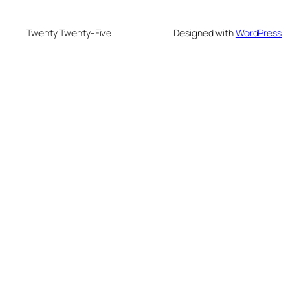
Twenty Twenty-Five
Designed with
WordPress