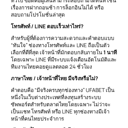
ทั่วไป ข้อดีคือผู้เล่นสามารถสอบถามได้ทันที เช่น
เรื่องการฝากถอนช้า การล็อกอินไม่ได้ หรือ
สอบถามโปรโมชั่นล่าสุด
โทรศัพท์ / LINE ตอบเร็วเท่าไหร่?
สำหรับผู้ที่ต้องการความสะดวกและคำตอบแบบ
“ทันใจ” ช่องทางโทรศัพท์และ LINE ถือเป็นตัว
เลือกที่ดีที่สุด เจ้าหน้าที่มักตอบกลับภายใน
1 นาที
โดยเฉพาะ LINE ที่มีระบบแจ้งเตือนอัตโนมัติและ
ทีมงานไทยคอยดูแลตลอด 24 ชั่วโมง
ภาษาไทย / เจ้าหน้าที่ไทย มีจริงหรือไม่?
คำตอบคือ “มีจริงครบทุกช่องทาง” UFABET เป็น
หนึ่งในเว็บต่างประเทศที่ลงทุนสร้างระบบ
ซัพพอร์ตสำหรับตลาดไทยโดยเฉพาะ ไม่ว่าจะ
เป็นแชท โทรศัพท์ หรือ LINE ทุกช่องทางมีเจ้า
หน้าที่คนไทยประจำการ