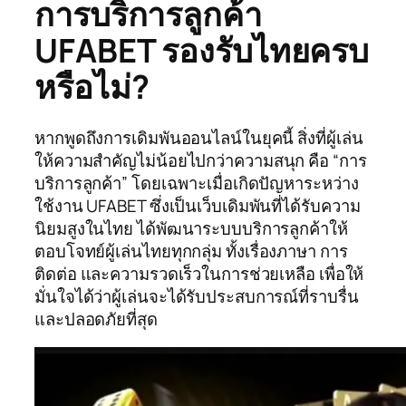
การบริการลูกค้า
UFABET รองรับไทยครบ
หรือไม่?
หากพูดถึงการเดิมพันออนไลน์ในยุคนี้ สิ่งที่ผู้เล่น
ให้ความสำคัญไม่น้อยไปกว่าความสนุก คือ “การ
บริการลูกค้า” โดยเฉพาะเมื่อเกิดปัญหาระหว่าง
ใช้งาน UFABET ซึ่งเป็นเว็บเดิมพันที่ได้รับความ
นิยมสูงในไทย ได้พัฒนาระบบบริการลูกค้าให้
ตอบโจทย์ผู้เล่นไทยทุกกลุ่ม ทั้งเรื่องภาษา การ
ติดต่อ และความรวดเร็วในการช่วยเหลือ เพื่อให้
มั่นใจได้ว่าผู้เล่นจะได้รับประสบการณ์ที่ราบรื่น
และปลอดภัยที่สุด